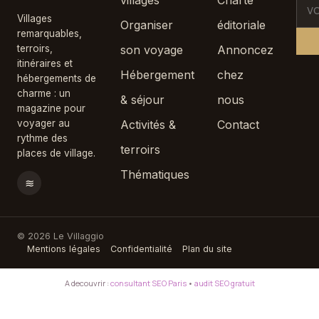
villages
Charte
Villages
Organiser
éditoriale
remarquables,
terroirs,
son voyage
Annoncez
itinéraires et
Hébergement
chez
hébergements de
charme : un
& séjour
nous
magazine pour
voyager au
Activités &
Contact
rythme des
terroirs
places de village.
Thématiques
≋
© 2026 Le Villaggio
Mentions légales
Confidentialité
Plan du site
A decouvrir :
consultant SEO Paris
•
audit SEO gratuit