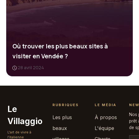
Où trouver les plus beaux sites à
visiter en Vendée ?
28 avril 2024
RUBRIQUES
LE MÉDIA
NEW
Le
Nos p
Les plus
À propos
Villaggio
prêt
beaux
L'équipe
de sp
L'art de vivre à
l'italienne